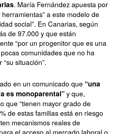
rias
. María Fernández apuesta por
y herramientas” a este modelo de
lidad social”. En Canarias, según
ás de 97.000 y que están
nte “por un progenitor que es una
as pocas comunidades que no ha
“su situación”.
icado en un comunicado que
“una
 ya es monoparental”
y que,
 que “tienen mayor grado de
3% de estas familias está en riesgo
sten mecanismos reales de
s para el acceso al mercado laboral o