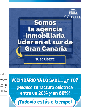
erior:
uevo
io y
smo