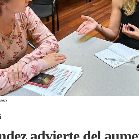
uero
S
dez advierte del aumen