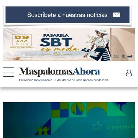
Periodismo Independiente · Líder del sur de Gran Canaria desde 2006